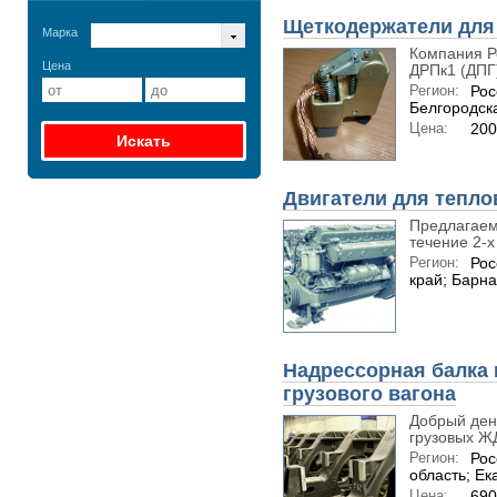
Щеткодержатели для
Марка
Компания Р
Цена
ДРПк1 (ДПГ)
Регион:
Рос
Белгородск
Цена:
200
Двигатели для тепло
Предлагаем 
течение 2-х 
Регион:
Рос
край; Барн
Надрессорная балка 
грузового вагона
Добрый ден
грузовых ЖД
Регион:
Рос
область; Ек
Цена:
690