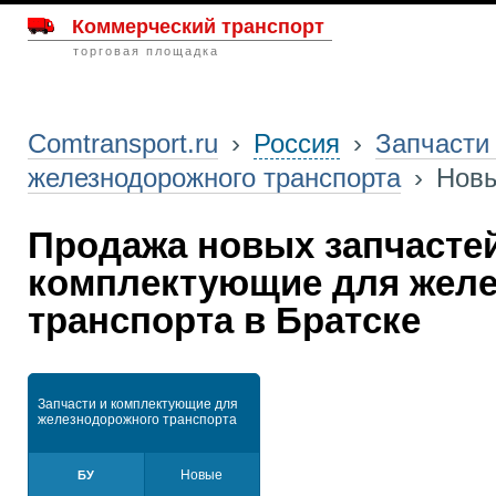
Коммерческий транспорт
торговая площадка
Comtransport.ru
›
Россия
›
Запчасти
железнодорожного транспорта
›
Нов
Продажа новых запчасте
комплектующие для жел
транспорта в Братске
Запчасти и комплектующие для
железнодорожного транспорта
Новые
БУ