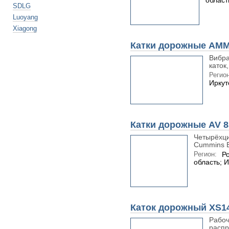
област
SDLG
Luoyang
Xiagong
Катки дорожные AM
Вибра
каток
Регион
Иркут
Катки дорожные AV 8
Четырёхци
Cummins B
Регион:
Ро
область; И
Каток дорожный XS1
Рабоч
распр