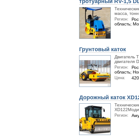
тротуарный RV-1,5 D
Технически
масса, тонн 
Регион:
Рос
область; Мо
Грунтовый каток
Двигатель 
двигателя 
Регион:
Рос
область; Н
Цена:
420
Дорожный каток XD1
Технически
XD122Модиф
Регион:
Аму