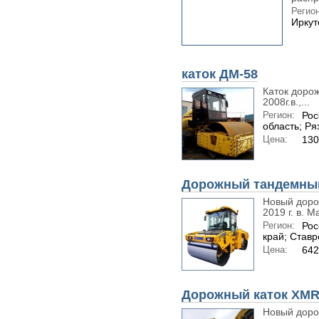
Регион
Иркут
каток ДМ-58
Каток доро
2008г.в.,...
Регион:
Рос
область; Ря
Цена:
130
Дорожный тандемный
Новый доро
2019 г. в. 
Регион:
Рос
край; Став
Цена:
642
Дорожный каток XMR
Новый доро