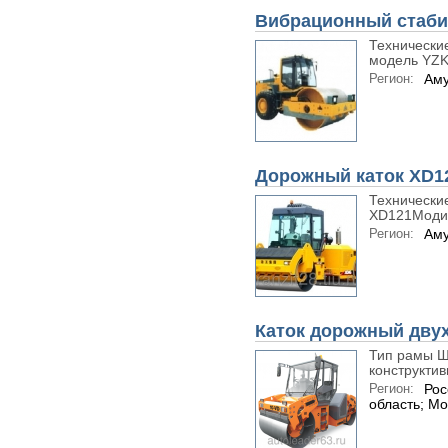
Вибрационный стаби
Технически
модель YZK
Регион:
Аму
Дорожный каток XD1
Технически
XD121Модиф
Регион:
Аму
Каток дорожный дву
Тип рамы Ш
конструктивн
Регион:
Рос
область; Мо