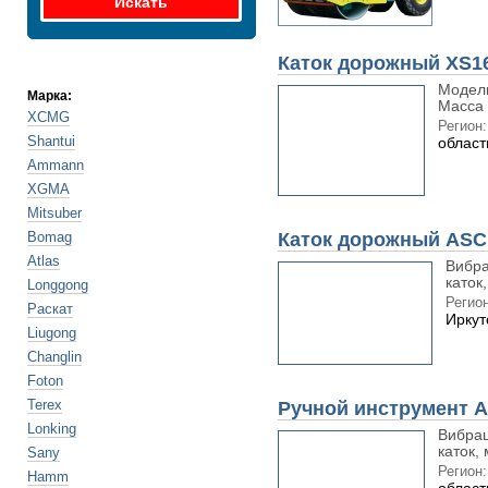
Каток дорожный XS1
Модель
Марка:
Масса 
XCMG
Регион:
Shantui
област
Ammann
XGMA
Mitsuber
Bomag
Каток дорожный ASC
Atlas
Вибра
каток
Longgong
Регион
Раскат
Иркут
Liugong
Changlin
Foton
Terex
Ручной инструмент
Lonking
Вибрац
каток,
Sany
Регион:
Hamm