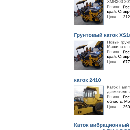
XMR303 2019
Регион:
Рос
край; Став
Цена:
212
Грунтовый каток XS1
Новый грунт
Машина в на
Регион:
Рос
край; Став
Цена:
677
каток 2410
Каток Hamm 
движителя в
Регион:
Рос
область; Мо
Цена:
260
Каток вибрационный