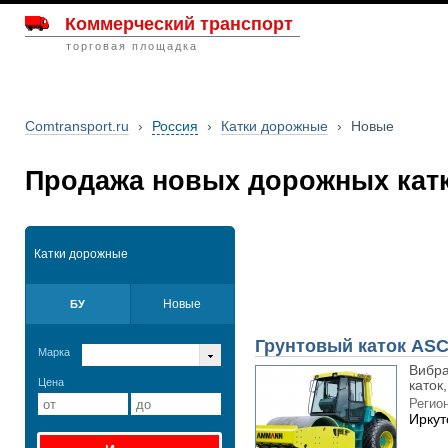
Коммерческий транспорт
торговая площадка
Comtransport.ru
›
Россия
›
Катки дорожные
›
Новые
Продажа новых дорожных катк
Катки дорожные
Новые
БУ
Грунтовый каток ASC
Марка
Вибра
Цена
каток
Регион
Иркут