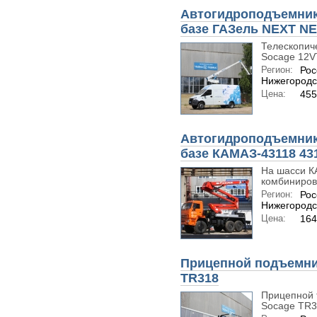
Автогидроподъемник 
базе ГАЗель NEXT N
Телескопич
Socage 12VT
Регион:
Рос
Нижегородс
Цена:
455
Автогидроподъемник
базе КАМАЗ-43118 43
На шасси К
комбиниров
Регион:
Рос
Нижегородс
Цена:
164
Прицепной подъемни
ТR318
Прицепной 
Socage TR31