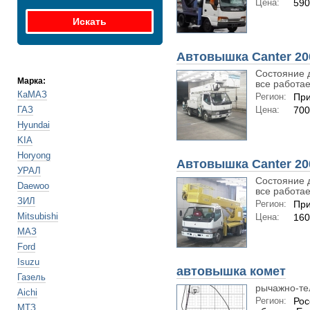
Цена:
590
Автовышка Canter 20
Состояние 
Марка:
все работает
КаМАЗ
Регион:
При
ГАЗ
Цена:
700
Hyundai
KIA
Horyong
Автовышка Canter 20
УРАЛ
Состояние 
Daewoo
все работает
ЗИЛ
Регион:
При
Mitsubishi
Цена:
160
МАЗ
Ford
Isuzu
автовышка комет
Газель
рычажно-те
Aichi
Регион:
Рос
МТЗ