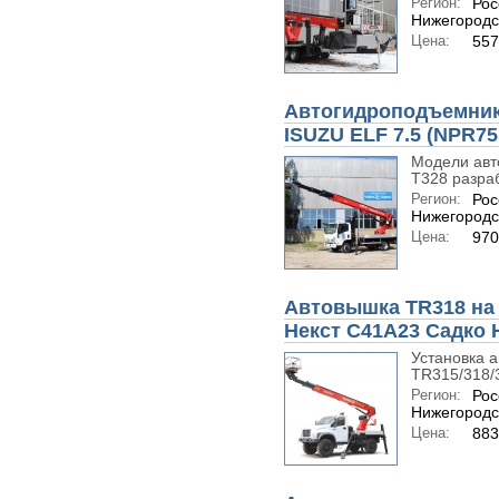
Регион:
Рос
Нижегородс
Цена:
557
Автогидроподъемник 
ISUZU ELF 7.5 (NPR75
Модели авт
Т328 разра
Регион:
Рос
Нижегородс
Цена:
970
Автовышка TR318 на 
Некст С41А23 Садко 
Установка 
TR315/318/3
Регион:
Рос
Нижегородс
Цена:
883