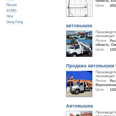
область; Ег
Nissan
Цена:
450
XCMG
Hino
Dong Feng
автовышка
Производст
производит 
Регион:
Рос
область; Ом
Цена:
100
Продажа автовышки Г
Производст
производит 
Регион:
Рос
Воронежска
Цена:
100
Автовышка
Производст