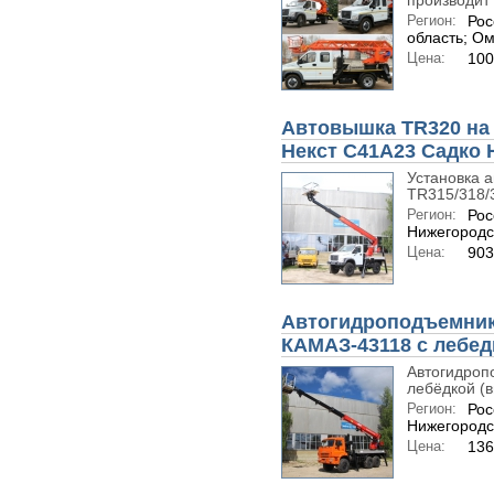
производит 
Регион:
Рос
область; Ом
Цена:
100
Автовышка TR320 на 
Некст С41А23 Садко 
Установка 
TR315/318/3
Регион:
Рос
Нижегородс
Цена:
903
Автогидроподъемник 
КАМАЗ-43118 с лебед
Автогидроп
лебёдкой (в
Регион:
Рос
Нижегородс
Цена:
136