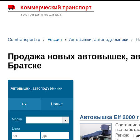
Коммерческий транспорт
торговая площадка
Comtransport.ru
›
Россия
›
Автовышки, автоподъемники
›
Н
Продажа новых автовышек, а
Братске
Автовышки, автоподъемники
Новые
БУ
Автовышка Elf 2000 г
Марка
Состояние 
Цена
все работает
Регион:
При