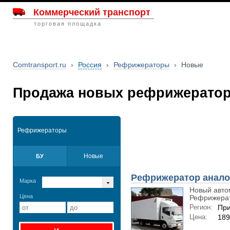
Коммерческий транспорт
торговая площадка
Comtransport.ru
›
Россия
›
Рефрижераторы
›
Новые
Продажа новых рефрижератор
Рефрижераторы
Новые
БУ
Рефрижератор анало
Марка
Новый авто
Цена
Рефрижерат
Регион:
При
Цена:
189