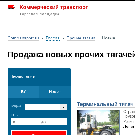
Коммерческий транспорт
торговая площадка
Comtransport.ru
›
Россия
›
Прочие тягачи
›
Новые
Продажа новых прочих тягачей
Прочие тягачи
Новые
БУ
Терминальный тягач 
Марка
Стран
Цена
Грузо
Регион
Ленин