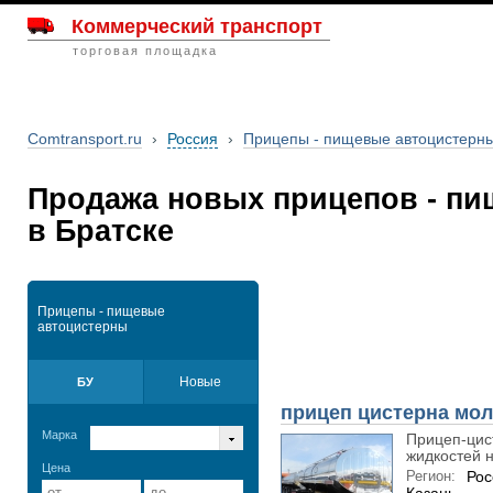
Коммерческий транспорт
торговая площадка
Comtransport.ru
›
Россия
›
Прицепы - пищевые автоцистерн
Продажа новых прицепов - пи
в Братске
Прицепы - пищевые
автоцистерны
Новые
БУ
прицеп цистерна мол
Марка
Прицеп-цис
жидкостей н
Цена
Регион:
Рос