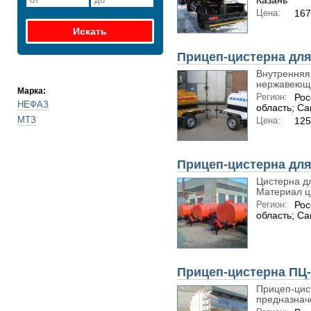
Казань
Цена:
167
Прицеп-цистерна для 
Внутренняя
нержавеюще
Марка:
Регион:
Рос
НЕФАЗ
область; С
МТЗ
Цена:
125
Прицеп-цистерна для
Цистерна дл
Материал ц
Регион:
Рос
область; С
Прицеп-цистерна ПЦ-
Прицеп-цис
предназначе