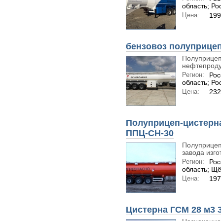
область; Ро
Цена:
199
бензовоз полуприце
Полуприцеп
нефтепроду
Регион:
Рос
область; Ро
Цена:
232
Полуприцеп-цистерна
ППЦ-СН-30
Полуприцеп
завода изго
Регион:
Рос
область; Щ
Цена:
197
Цистерна ГСМ 28 м3 