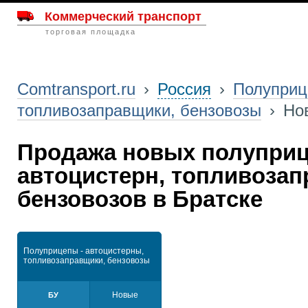
Коммерческий транспорт
торговая площадка
Comtransport.ru
›
Россия
›
Полуприц
топливозаправщики, бензовозы
›
Но
Продажа новых полуприц
автоцистерн, топливозап
бензовозов в Братске
Полуприцепы - автоцистерны,
топливозаправщики, бензовозы
Новые
БУ