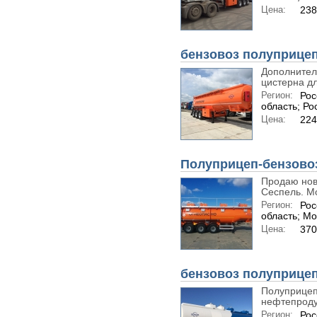
Цена:
238
бензовоз полуприце
Дополнител
цистерна дл
Регион:
Рос
область; Ро
Цена:
224
Полуприцеп-бензовоз
Продаю нов
Сеспель. Мо
Регион:
Рос
область; Мо
Цена:
370
бензовоз полуприцеп
Полуприцеп
нефтепроду
Регион:
Рос