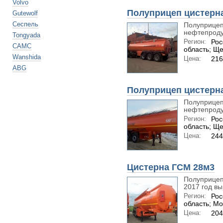
Volvo
Полуприцеп цистерн
Gutewolf
Сеспель
Полуприцеп
нефтепродук
Tongyada
Регион:
Рос
CAMC
область; Щ
Wanshida
Цена:
216
ABG
Полуприцеп цистерн
Полуприцеп
нефтепродук
Регион:
Рос
область; Щ
Цена:
244
Цистерна ГСМ 28м3
Полуприцеп
2017 год вы
Регион:
Рос
область; Мо
Цена:
204