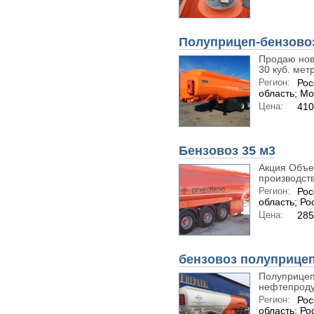
Полуприцеп-бензово
Продаю нов
30 куб. метр
Регион:
Рос
область; Мо
Цена:
410
Бензовоз 35 м3
Акция Объе
производств
Регион:
Рос
область; Ро
Цена:
28
бензовоз полуприце
Полуприцеп
нефтепроду
Регион:
Рос
область; Ро