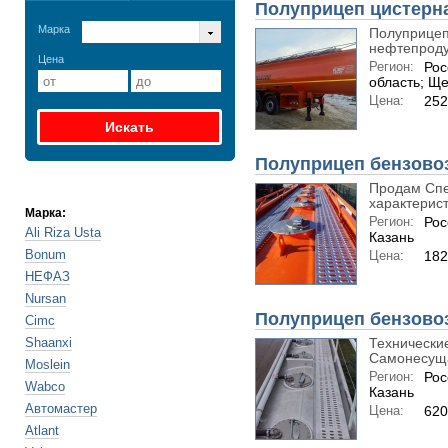
Полуприцеп цистерн
Марка
Полуприцеп
нефтепродук
Цена
Регион:
Рос
область; Щ
Цена:
252
Полуприцеп бензовоз
Продам Спе
характерист
Марка:
Регион:
Рос
Ali Riza Usta
Казань
Bonum
Цена:
182
НЕФАЗ
Nursan
Полуприцеп бензово
Cimc
Shaanxi
Технические
Самонесуща
Moslein
Регион:
Рос
Wabco
Казань
Автомастер
Цена:
62
Atlant