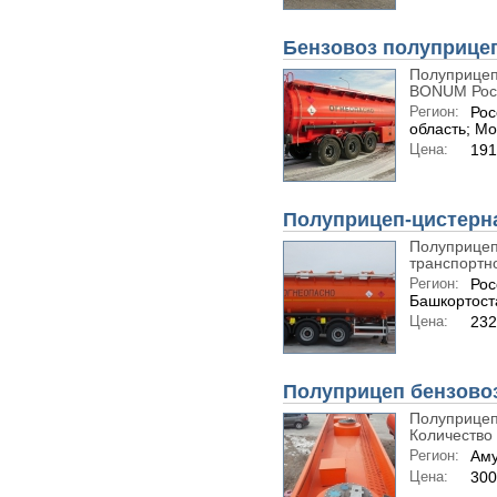
Бензовоз полуприце
Полуприцеп
BONUM Росс
Регион:
Рос
область; Мо
Цена:
191
Полуприцеп-цистерн
Полуприцеп
транспортно
Регион:
Рос
Башкортост
Цена:
232
Полуприцеп бензово
Полуприцеп 
Количество 
Регион:
Аму
Цена:
30