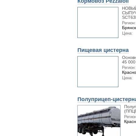
Кормовоз Pezzaioli
НОВЫЙ
СЫПУЧ
SCT63N
Регион:
Брянск
Цена:
Пищевая цистерна
Основн
45 000 
Регион:
Красно
Цена:
Полуприцеп-цистерна
Полуп
(ППЦП
Регион
Красн