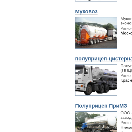
Муковоз
Муков
эконо
Регион
Моско
полуприцеп-цистерна
Полуп
(ППЦП
Регион
Красн
Полуприцеп ПриМЗ
ООО 
завод
Регион
Нижег