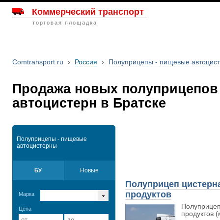
Коммерческий транспорт
торговая площадка
Comtransport.ru
›
Россия
›
Полуприцепы - пищевые автоцис
Продажа новых полуприцепов
автоцистерн в Братске
Полуприцепы - пищевые
автоцистерны
Новые
БУ
Полуприцеп цистерн
продуктов
Марка
Полуприцеп
Цена
продуктов (