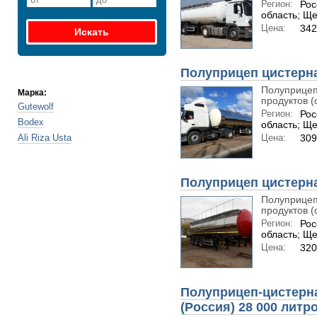
Регион:
Рос
область; Щ
Цена:
342
Полуприцеп цистерн
Полуприцеп
Марка:
продуктов (с
Gutewolf
Регион:
Рос
Bodex
область; Щ
Ali Riza Usta
Цена:
309
Полуприцеп цистерн
Полуприцеп
продуктов (с
Регион:
Рос
область; Щ
Цена:
320
Полуприцеп-цистерн
(Россия) 28 000 литр