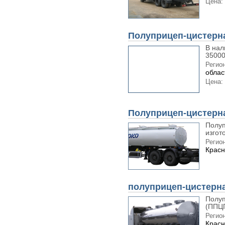
Цена:
Полуприцеп-цистерн
В нал
35000
Регион
облас
Цена:
Полуприцеп-цистерна
Полу
изгот
Регион
Красн
полуприцеп-цистерна
Полуп
(ППЦП
Регион
Красн