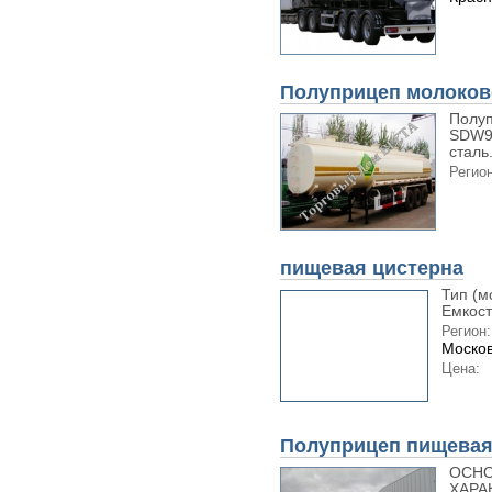
Полуприцеп молоко
Полуп
SDW94
сталь.
Регион
пищевая цистерна
Тип (м
Емкост
Регион:
Москов
Цена:
Полуприцеп пищевая
ОСНО
ХАРА