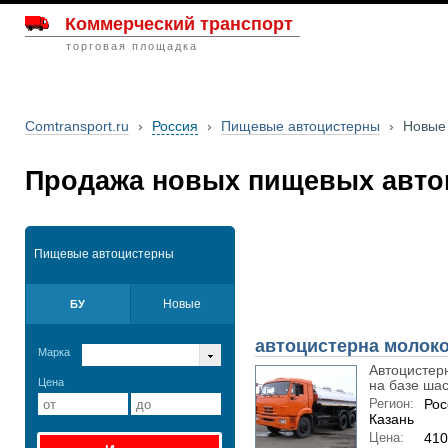
Коммерческий транспорт
торговая площадка
Comtransport.ru
›
Россия
›
Пищевые автоцистерны
›
Новые
Продажа новых пищевых автоц
Пищевые автоцистерны
Новые
БУ
автоцистерна молоко
Марка
Автоцистер
Цена
на базе шас
Регион:
Рос
Казань
Цена:
410