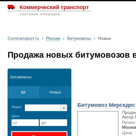
Коммерческий транспорт
торговая площадка
Comtransport.ru
›
Россия
›
Битумовозы
›
Новые
Продажа новых битумовозов в
Битумовозы
Новые
БУ
Битумовоз Мерседес
Марка
Прода
Цена
Аксор.
Регион:
Москов
Цена: